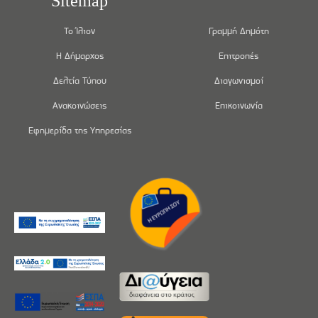
Sitemap
Το Ίλιον
Γραμμή Δημότη
Η Δήμαρχος
Επιτροπές
Δελτία Τύπου
Διαγωνισμοί
Ανακοινώσεις
Επικοινωνία
Εφημερίδα της Υπηρεσίας