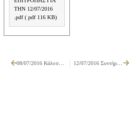
ΕΠΙΤΡΟΠΗΣ ΓΙΑ
ΤΗΝ 12/07/2016
.pdf ( pdf 116 KB)
08/07/2016 Κάλεσμα πολιτών για υποβολή αίτησης περί μείωσης ή απαλλαγής από τα δημοτικά τέλη και φόρους, στο πλαίσιο της εφαρμογής του Ν. 4368/2016
12/07/2016 Συντήρηση υφιστάμενου δικτύου όμβριων υδάτων και φρεατίων υδροσυλλογής εργ. Γ2/16