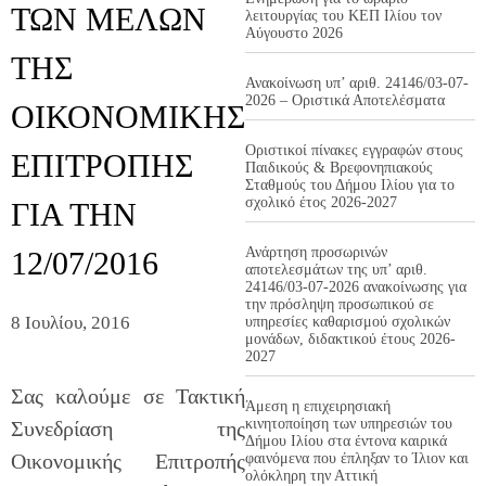
ΤΩΝ ΜΕΛΩΝ
λειτουργίας του ΚΕΠ Ιλίου τον
Αύγουστο 2026
ΤΗΣ
Ανακοίνωση υπ’ αριθ. 24146/03-07-
2026 – Οριστικά Αποτελέσματα
ΟΙΚΟΝΟΜΙΚΗΣ
Οριστικοί πίνακες εγγραφών στους
ΕΠΙΤΡΟΠΗΣ
Παιδικούς & Βρεφονηπιακούς
Σταθμούς του Δήμου Ιλίου για το
σχολικό έτος 2026-2027
ΓΙΑ ΤΗΝ
Ανάρτηση προσωρινών
12/07/2016
αποτελεσμάτων της υπ’ αριθ.
24146/03-07-2026 ανακοίνωσης για
την πρόσληψη προσωπικού σε
8 Ιουλίου, 2016
υπηρεσίες καθαρισμού σχολικών
μονάδων, διδακτικού έτους 2026-
2027
Σας καλούμε σε Τακτική
Άμεση η επιχειρησιακή
κινητοποίηση των υπηρεσιών του
Συνεδρίαση της
Δήμου Ιλίου στα έντονα καιρικά
Οικονομικής Επιτροπής
φαινόμενα που έπληξαν το Ίλιον και
ολόκληρη την Αττική