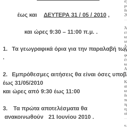
σ
μ
δ
έως και
ΔΕΥΤΕΡΑ 31 / 05 / 2010
,
2
Ά
και ώρες 9:30 – 11:00 π.μ. .
ε
κ
υ
Δ
1.
Τα γεωγραφικά όρια για την παραλαβή τω
έ
φ
.
έ
κ
Α
2.
Εμπρόθεσμες αιτήσεις θα είναι όσες υποβ
έως 31/05/2010
Κ
α
και ώρες από 9:30 έως 11:00
κ
δ
π
π
3.
Τα πρώτα αποτελέσματα θα
ο
ο
ανακοινωθούν 21 Ιουνίου 2010 .
Σ