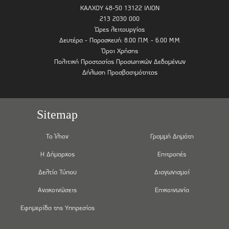
ΚΑΛΧΟΥ 48-50 13122 ΙΛΙΟΝ
213 2030 000
Ώρες λειτουργίας
Δευτέρα - Παρασκευή: 8.00 Π.Μ. - 6.00 Μ.Μ.
Όροι Χρήσης
Πολιτική Προστασίας Προσωπικών Δεδομένων
Δήλωση Προσβασιμότητας
Sitemap
Το Ίλιον
Γραμμή Δημότη
Η Δήμαρχος
Επιτροπές
Δελτία Τύπου
Διαγωνισμοί
Ανακοινώσεις
Επικοινωνία
Εφημερίδα της Υπηρεσίας