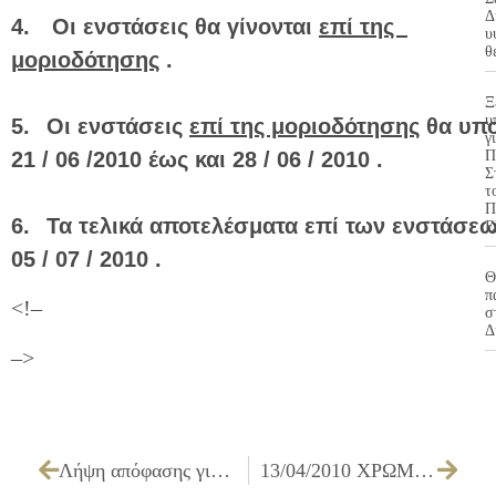
Δ
4.
Οι ενστάσεις θα γίνονται
επί της
υ
θ
μοριοδότησης
.
Ξ
υ
5.
Οι ενστάσεις
επί της μοριοδότησης
θα υπ
γ
21 / 06 /2010 έως και 28 / 06 / 2010 .
Π
Σ
τ
Π
6.
Τα τελικά αποτελέσματα επί των ενστά
Ε
05 / 07 / 2010 .
Θ
π
<!–
σ
Δ
–>
Λήψη απόφασης για χορήγηση άδειας ίδρυσης και λειτουργίας καταστήματος υγειονομικού ενδιαφέροντος και ανάκληση απόφασης σφράγισης
13/04/2010 ΧΡΩΜΑΤΙΣΜΟΣ ΟΨΕΩΝ ΚΑΙ ΛΟΙΠΩΝ ΧΩΡΩΝ ΣΧΟΛΙΚΩΝ ΚΤΙΡΙΩΝ