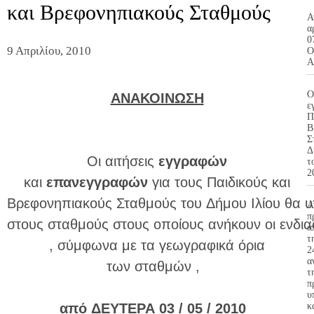
και Βρεφονηπιακούς Σταθμούς
Α
α
0
9 Απριλίου, 2010
Ο
Α
Ο
ΑΝΑΚΟΙΝΩΣΗ
ε
Π
Β
Σ
Δ
Οι
αιτήσεις
εγγραφών
τ
2
και
επανεγγραφών
για τους Παιδικούς και
Βρεφονηπιακούς Σταθμούς του Δήμου Ιλίου θα
Α
π
στους σταθμούς στους οποίους ανήκουν οι ενδια
α
τ
, σύμφωνα με τα γεωγραφικά όρια
2
α
των σταθμών ,
τ
π
υ
από
ΔΕΥΤΕΡΑ 03 / 05 / 2010
κ