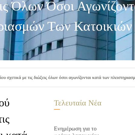
εις Όλων Όσοι Αγωνίζοντ
ριασμών Των Κατοικιών
υ σχετικά με τις διώξεις όλων όσοι αγωνίζονται κατά των πλειστηριασ
ού
Τελευταία Νέα
τις
Ενημέρωση για το