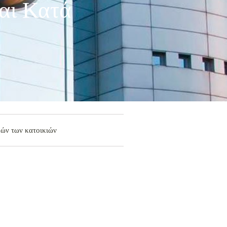
αι Κατά
μών των κατοικιών