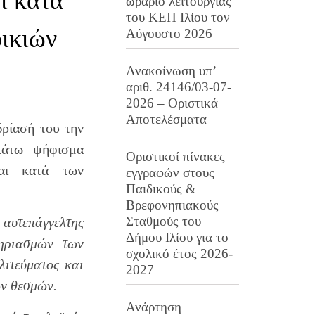
ι κατά
ωράριο λειτουργίας
του ΚΕΠ Ιλίου τον
ικιών
Αύγουστο 2026
Ανακοίνωση υπ’
αριθ. 24146/03-07-
2026 – Οριστικά
Αποτελέσματα
δρίασή του την
κάτω ψήφισμα
Οριστικοί πίνακες
ται κατά των
εγγραφών στους
Παιδικούς &
Βρεφονηπιακούς
Σταθμούς του
 αυτεπάγγελτης
Δήμου Ιλίου για το
ηριασμών των
σχολικό έτος 2026-
λιτεύματος και
2027
ων θεσμών.
Ανάρτηση