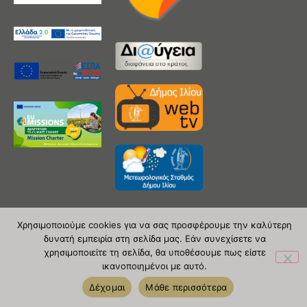
Χρησιμοποιούμε cookies για να σας προσφέρουμε την καλύτερη
δυνατή εμπειρία στη σελίδα μας. Εάν συνεχίσετε να
Copyright 2020 © Δήμος Ιλίου
χρησιμοποιείτε τη σελίδα, θα υποθέσουμε πως είστε
ικανοποιημένοι με αυτό.
| powered by Evolutionprojects
Δέχομαι
Μάθε περισσότερα