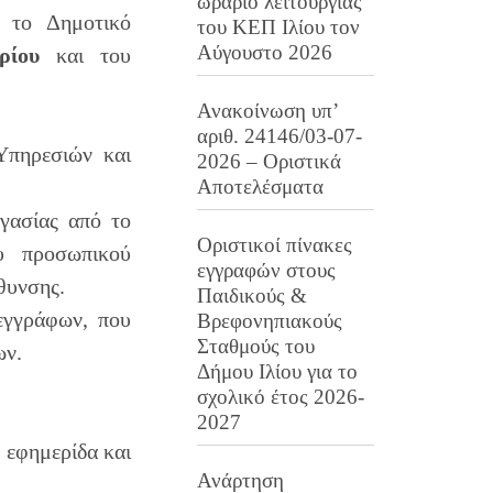
ωράριο λειτουργίας
α το Δημοτικό
του ΚΕΠ Ιλίου τον
Αύγουστο 2026
ρίου
και του
Ανακοίνωση υπ’
αριθ. 24146/03-07-
Υπηρεσιών και
2026 – Οριστικά
Αποτελέσματα
γασίας από το
Οριστικοί πίνακες
υ προσωπικού
εγγραφών στους
θυνσης.
Παιδικούς &
εγγράφων, που
Βρεφονηπιακούς
Σταθμούς του
ων.
Δήμου Ιλίου για το
σχολικό έτος 2026-
2027
εφημερίδα και
Ανάρτηση