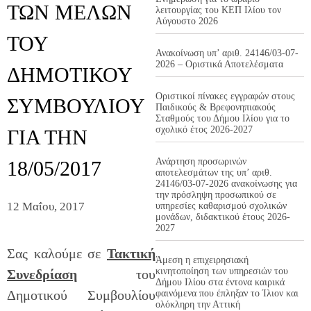
ΤΩΝ ΜΕΛΩΝ
λειτουργίας του ΚΕΠ Ιλίου τον
Αύγουστο 2026
ΤΟΥ
Ανακοίνωση υπ’ αριθ. 24146/03-07-
2026 – Οριστικά Αποτελέσματα
ΔΗΜΟΤΙΚΟΥ
Οριστικοί πίνακες εγγραφών στους
ΣΥΜΒΟΥΛΙΟΥ
Παιδικούς & Βρεφονηπιακούς
Σταθμούς του Δήμου Ιλίου για το
σχολικό έτος 2026-2027
ΓΙΑ ΤΗΝ
Ανάρτηση προσωρινών
18/05/2017
αποτελεσμάτων της υπ’ αριθ.
24146/03-07-2026 ανακοίνωσης για
την πρόσληψη προσωπικού σε
12 Μαΐου, 2017
υπηρεσίες καθαρισμού σχολικών
μονάδων, διδακτικού έτους 2026-
2027
Σας καλούμε σε
Τακτική
Άμεση η επιχειρησιακή
κινητοποίηση των υπηρεσιών του
Συνεδρίαση
του
Δήμου Ιλίου στα έντονα καιρικά
Δημοτικού Συμβουλίου
φαινόμενα που έπληξαν το Ίλιον και
ολόκληρη την Αττική