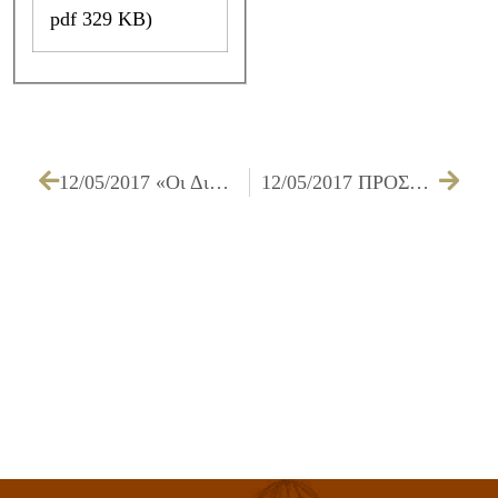
pdf 329 KB)
12/05/2017 «Οι Διαδρομές του φεγγαριού», μια μουσική πανδαισία στον Πύργο Βασιλίσσης στο Ίλιον
12/05/2017 ΠΡΟΣΚΛΗΣΗ ΤΩΝ ΜΕΛΩΝ ΤΗΣ ΟΙΚΟΝΟΜΙΚΗΣ ΕΠΙΤΡΟΠΗΣ ΓΙΑ ΤΗΝ 18/05/2017