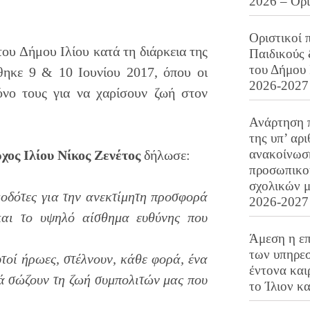
2026 – Ορ
Οριστικοί 
ου Δήμου Ιλίου κατά τη διάρκεια της
Παιδικούς
του Δήμου 
θηκε 9 & 10 Ιουνίου 2017, όπου οι
2026-2027
όνο τους για να χαρίσουν ζωή στον
Ανάρτηση 
της υπ’ αρ
ανακοίνωσ
χος Ιλίου Νίκος Ζενέτος
δήλωσε:
προσωπικού
σχολικών μ
οδότες για την ανεκτίμητη προσφορά
2026-2027
και το υψηλό αίσθημα ευθύνης που
Άμεση η επ
των υπηρεσ
υτοί ήρωες, στέλνουν, κάθε φορά, ένα
έντονα και
κά σώζουν τη ζωή συμπολιτών μας που
το Ίλιον κ