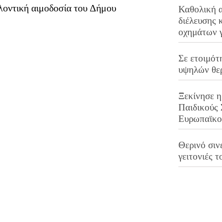
λοντική αιμοδοσία του Δήμου
Καθολική 
διέλευσης 
οχημάτων 
Σε ετοιμότ
υψηλών θε
Ξεκίνησε η
Παιδικούς
Ευρωπαϊκ
Θερινό σινε
γειτονιές τ