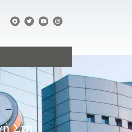
χή Στη