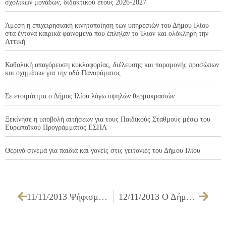
σχολικών μονάδων, διδακτικού έτους 2026-2027
Άμεση η επιχειρησιακή κινητοποίηση των υπηρεσιών του Δήμου Ιλίου
στα έντονα καιρικά φαινόμενα που έπληξαν το Ίλιον και ολόκληρη την
Αττική
Καθολική απαγόρευση κυκλοφορίας, διέλευσης και παραμονής προσώπων
και οχημάτων για την οδό Πανοράματος
Σε ετοιμότητα ο Δήμος Ιλίου λόγω υψηλών θερμοκρασιών
Ξεκίνησε η υποβολή αιτήσεων για τους Παιδικούς Σταθμούς μέσω του
Ευρωπαϊκού Προγράμματος ΕΣΠΑ
Θερινό σινεμά για παιδιά και γονείς στις γειτονιές του Δήμου Ιλίου
11/11/2013 Ψήφισμα σχετικά με την ελευθερία του τύπου
12/11/2013 Ο Δήμος Ιλίου τιμά τους εθελοντές