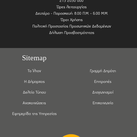
213 2030 000
Ώρες λειτουργίας
Δευτέρα - Παρασκευή: 8.00 Π.Μ. - 6.00 Μ.Μ.
Όροι Χρήσης
Πολιτική Προστασίας Προσωπικών Δεδομένων
Δήλωση Προσβασιμότητας
Sitemap
Το Ίλιον
Γραμμή Δημότη
Η Δήμαρχος
Επιτροπές
Δελτία Τύπου
Διαγωνισμοί
Ανακοινώσεις
Επικοινωνία
Εφημερίδα της Υπηρεσίας