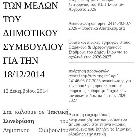
ΤΩΝ ΜΕΛΩΝ
λειτουργίας του ΚΕΠ Ιλίου τον
Αύγουστο 2026
ΤΟΥ
Ανακοίνωση υπ’ αριθ. 24146/03-07-
2026 – Οριστικά Αποτελέσματα
ΔΗΜΟΤΙΚΟΥ
Οριστικοί πίνακες εγγραφών στους
ΣΥΜΒΟΥΛΙΟΥ
Παιδικούς & Βρεφονηπιακούς
Σταθμούς του Δήμου Ιλίου για το
σχολικό έτος 2026-2027
ΓΙΑ ΤΗΝ
Ανάρτηση προσωρινών
18/12/2014
αποτελεσμάτων της υπ’ αριθ.
24146/03-07-2026 ανακοίνωσης για
την πρόσληψη προσωπικού σε
12 Δεκεμβρίου, 2014
υπηρεσίες καθαρισμού σχολικών
μονάδων, διδακτικού έτους 2026-
2027
Σας καλούμε σε
Τακτική
Άμεση η επιχειρησιακή
κινητοποίηση των υπηρεσιών του
Συνεδρίαση
του
Δήμου Ιλίου στα έντονα καιρικά
Δημοτικού Συμβουλίου
φαινόμενα που έπληξαν το Ίλιον και
ολόκληρη την Αττική