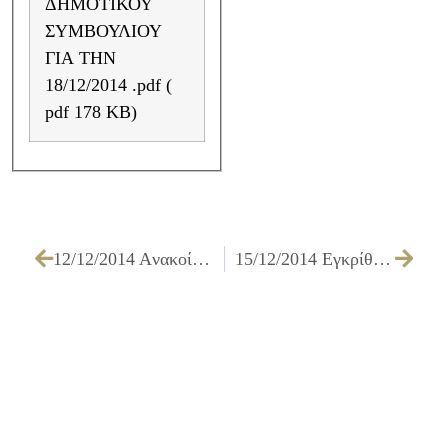
ΔΗΜΟΤΙΚΟΥ
ΣΥΜΒΟΥΛΙΟΥ
ΓΙΑ ΤΗΝ
18/12/2014 .pdf (
pdf 178 KB)
12/12/2014 Aνακοίνωση 70128/11-12-14 για σύμβασης εργασίας (30) πτυχιούχων φυσικής αγωγής
15/12/2014 Εγκρίθηκε ο προϋπολογισμός του Δήμου Ιλίου για το 2015