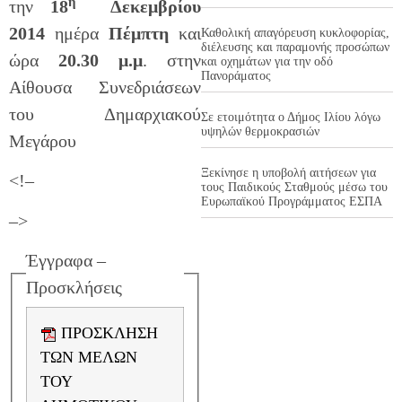
η
την
18
Δεκεμβρίου
2014
ημέρα
Πέμπτη
και
Καθολική απαγόρευση κυκλοφορίας,
διέλευσης και παραμονής προσώπων
ώρα
20.30 μ.μ
. στην
και οχημάτων για την οδό
Πανοράματος
Αίθουσα Συνεδριάσεων
του Δημαρχιακού
Σε ετοιμότητα ο Δήμος Ιλίου λόγω
υψηλών θερμοκρασιών
Μεγάρου
Ξεκίνησε η υποβολή αιτήσεων για
<!–
τους Παιδικούς Σταθμούς μέσω του
Ευρωπαϊκού Προγράμματος ΕΣΠΑ
–>
Έγγραφα –
Προσκλήσεις
ΠΡΟΣΚΛΗΣΗ
ΤΩΝ ΜΕΛΩΝ
ΤΟΥ