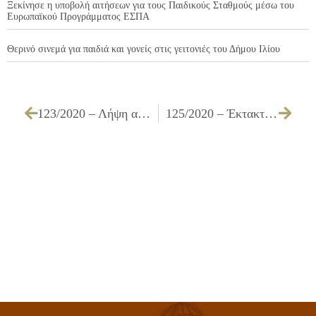
Ξεκίνησε η υποβολή αιτήσεων για τους Παιδικούς Σταθμούς μέσω του
Ευρωπαϊκού Προγράμματος ΕΣΠΑ
Θερινό σινεμά για παιδιά και γονείς στις γειτονιές του Δήμου Ιλίου
123/2020 – Λήψη απόφασης για την έγκριση όρων διακήρυξης για τη δημοπράτηση κατασκευής του έργου «ΑΝΑΠΛΑΣΗ ΛΕΩΦΟΡΟΥ ΑΓ. ΝΙΚΟΛΑΟΥ»
125/2020 – Έκτακτη επιχορήγηση Σχολικών Επιτροπών του Δήμου Ιλίου