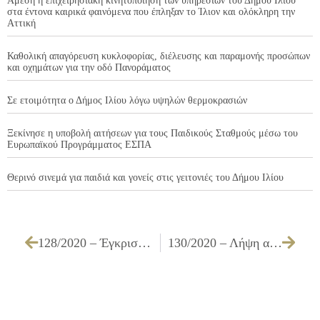
Άμεση η επιχειρησιακή κινητοποίηση των υπηρεσιών του Δήμου Ιλίου
στα έντονα καιρικά φαινόμενα που έπληξαν το Ίλιον και ολόκληρη την
Αττική
Καθολική απαγόρευση κυκλοφορίας, διέλευσης και παραμονής προσώπων
και οχημάτων για την οδό Πανοράματος
Σε ετοιμότητα ο Δήμος Ιλίου λόγω υψηλών θερμοκρασιών
Ξεκίνησε η υποβολή αιτήσεων για τους Παιδικούς Σταθμούς μέσω του
Ευρωπαϊκού Προγράμματος ΕΣΠΑ
Θερινό σινεμά για παιδιά και γονείς στις γειτονιές του Δήμου Ιλίου
128/2020 – Έγκριση παράτασης της οριζόμενης προθεσμίας της σύμβασης σχετικά με την «Προμήθεια ελαστικών για τα οχήματα του Δήμου έτους 2019»
130/2020 – Λήψη απόφασης για την έγκριση της 4ης αναμόρφωσης προϋπολογισμού του Δήμου Ιλίου, έτους 2020