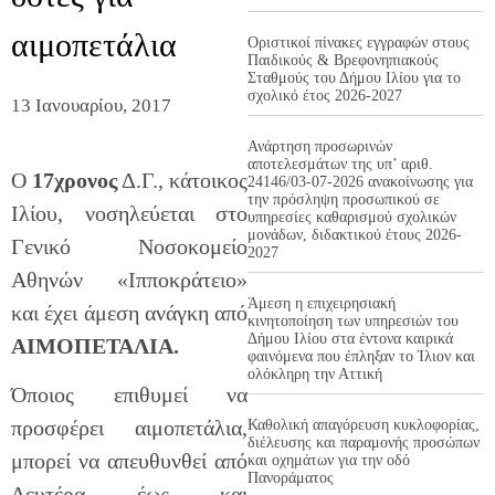
αιμοπετάλια
Οριστικοί πίνακες εγγραφών στους
Παιδικούς & Βρεφονηπιακούς
Σταθμούς του Δήμου Ιλίου για το
σχολικό έτος 2026-2027
13 Ιανουαρίου, 2017
Ανάρτηση προσωρινών
αποτελεσμάτων της υπ’ αριθ.
Ο
17χρονος
Δ.Γ., κάτοικος
24146/03-07-2026 ανακοίνωσης για
την πρόσληψη προσωπικού σε
Ιλίου, νοσηλεύεται στο
υπηρεσίες καθαρισμού σχολικών
μονάδων, διδακτικού έτους 2026-
Γενικό Νοσοκομείο
2027
Αθηνών «Ιπποκράτειο»
Άμεση η επιχειρησιακή
και έχει άμεση ανάγκη από
κινητοποίηση των υπηρεσιών του
Δήμου Ιλίου στα έντονα καιρικά
ΑΙΜΟΠΕΤΑΛΙΑ.
φαινόμενα που έπληξαν το Ίλιον και
ολόκληρη την Αττική
Όποιος επιθυμεί να
προσφέρει αιμοπετάλια,
Καθολική απαγόρευση κυκλοφορίας,
διέλευσης και παραμονής προσώπων
μπορεί να απευθυνθεί από
και οχημάτων για την οδό
Πανοράματος
Δευτέρα έως και