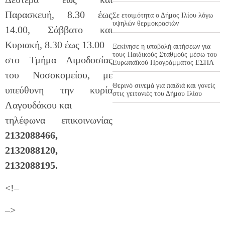
Παρασκευή, 8.30 έως
Σε ετοιμότητα ο Δήμος Ιλίου λόγω
υψηλών θερμοκρασιών
14.00, Σάββατο και
Κυριακή, 8.30 έως 13.00
Ξεκίνησε η υποβολή αιτήσεων για
τους Παιδικούς Σταθμούς μέσω του
στο Τμήμα Αιμοδοσίας
Ευρωπαϊκού Προγράμματος ΕΣΠΑ
του Νοσοκομείου, με
Θερινό σινεμά για παιδιά και γονείς
υπεύθυνη την κυρία
στις γειτονιές του Δήμου Ιλίου
Λαγουδάκου και
τηλέφωνα επικοινωνίας
2132088466,
2132088120,
2132088195.
<!–
–>