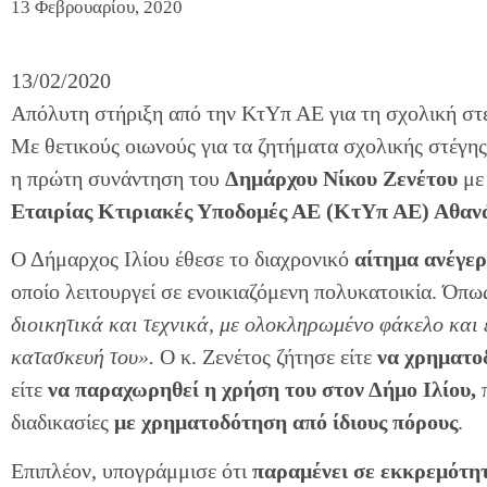
13 Φεβρουαρίου, 2020
13/02/2020
Απόλυτη στήριξη από την ΚτΥπ ΑΕ για τη σχολική στ
Με θετικούς οιωνούς για τα ζητήματα σχολικής στέγη
η πρώτη συνάντηση του
Δημάρχου Νίκου Ζενέτου
με
Εταιρίας Κτιριακές Υποδομές ΑΕ (ΚτΥπ ΑΕ) Αθαν
Ο Δήμαρχος Ιλίου έθεσε το διαχρονικό
αίτημα
ανέγερ
οποίο λειτουργεί σε ενοικιαζόμενη πολυκατοικία. Όπως
διοικητικά και τεχνικά, με ολοκληρωμένο φάκελο και ε
κατασκευή του»
.
Ο κ. Ζενέτος ζήτησε είτε
να χρηματοδ
είτε
να παραχωρηθεί η χρήση του στον Δήμο Ιλίου,
διαδικασίες
με χρηματοδότηση από ίδιους πόρους
.
Επιπλέον, υπογράμμισε ότι
παραμένει σε εκκρεμότη