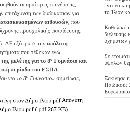
οιηθούν απαραίτητες επενδύσεις,
έντονα και
το Ίλιον κ
ην επιτάχυνση των διαδικασιών για
κατασκευασμένων αιθουσών
, που
Καθολική 
δίχρονης προσχολικής εκπαίδευσης.
διέλευσης 
οχημάτων 
Υπ ΑΕ εξέφρασε την
απόλυτη
ζητήματα που τέθηκαν ενώ
Σε ετοιμότ
ο
της μελέτης για το 8
Γυμνάσιο και
υψηλών θε
τική περίοδο του ΕΣΠΑ
.
ο
ου για το 8
Γυμνάσιο»
σημείωσε,
Ξεκίνησε η
Παιδικούς
Ευρωπαϊκ
Απόλυτη
Δήμο Ιλίου.pdf ( pdf 267 KB)