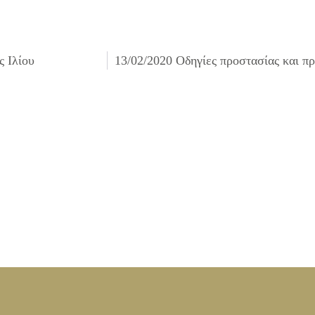
ς Ιλίου