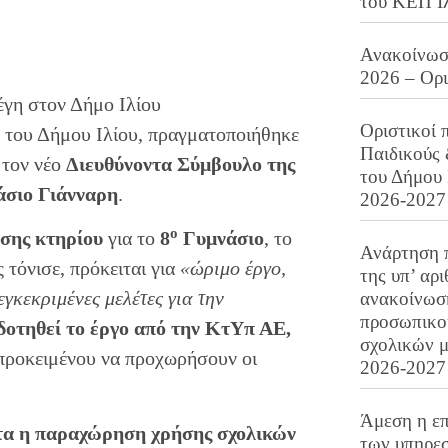
του ΚΕΠ Ι
Ανακοίνωση
2026 – Ορ
έγη στον Δήμο Ιλίου
Οριστικοί 
ς του Δήμου Ιλίου, πραγματοποιήθηκε
Παιδικούς
 τον νέο
Διευθύνοντα Σύμβουλο της
του Δήμου 
άσιο Γιάνναρη
.
2026-2027
ο
σης κτηρίου
για το
8
Γυμνάσιο
, το
Ανάρτηση 
 τόνισε, πρόκειται για
«ώριμο έργο,
της υπ’ αρ
γκεκριμένες μελέτες για την
ανακοίνωσ
προσωπικού
οτηθεί το έργο από την ΚτΥπ ΑΕ,
σχολικών μ
προκειμένου να προχωρήσουν οι
2026-2027
Άμεση η επ
τα η παραχώρηση χρήσης σχολικών
των υπηρεσ