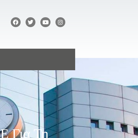
Ε Για Τη