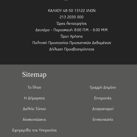
ΚΑΛΧΟΥ 48-50 13122 ΙΛΙΟΝ
213 2030 000
Ώρες λειτουργίας
Δευτέρα - Παρασκευή: 8.00 Π.Μ. - 6.00 Μ.Μ.
Όροι Χρήσης
Πολιτική Προστασίας Προσωπικών Δεδομένων
Δήλωση Προσβασιμότητας
Sitemap
Το Ίλιον
Γραμμή Δημότη
Η Δήμαρχος
Επιτροπές
Δελτία Τύπου
Διαγωνισμοί
Ανακοινώσεις
Επικοινωνία
Εφημερίδα της Υπηρεσίας