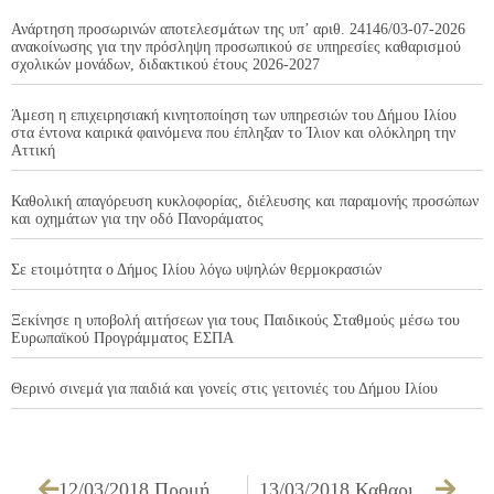
Ανάρτηση προσωρινών αποτελεσμάτων της υπ’ αριθ. 24146/03-07-2026
ανακοίνωσης για την πρόσληψη προσωπικού σε υπηρεσίες καθαρισμού
σχολικών μονάδων, διδακτικού έτους 2026-2027
Άμεση η επιχειρησιακή κινητοποίηση των υπηρεσιών του Δήμου Ιλίου
στα έντονα καιρικά φαινόμενα που έπληξαν το Ίλιον και ολόκληρη την
Αττική
Καθολική απαγόρευση κυκλοφορίας, διέλευσης και παραμονής προσώπων
και οχημάτων για την οδό Πανοράματος
Σε ετοιμότητα ο Δήμος Ιλίου λόγω υψηλών θερμοκρασιών
Ξεκίνησε η υποβολή αιτήσεων για τους Παιδικούς Σταθμούς μέσω του
Ευρωπαϊκού Προγράμματος ΕΣΠΑ
Θερινό σινεμά για παιδιά και γονείς στις γειτονιές του Δήμου Ιλίου
12/03/2018 Προμήθεια μέσων ατομικής προστασίας
13/03/2018 Καθαρισμός – Αποψίλωση κοινόχρηστων χώρων και οικοπέδων του Δήμου προς πρόληψη πυρκαγιών