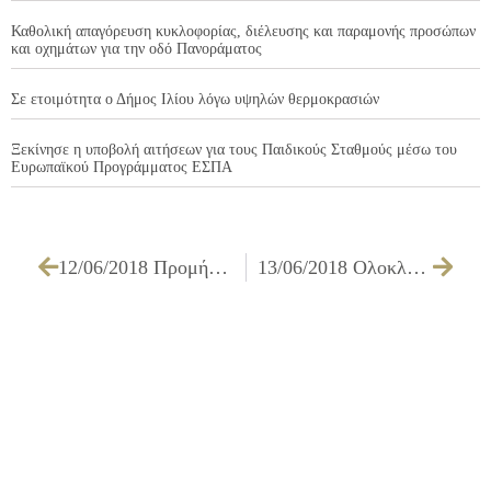
Καθολική απαγόρευση κυκλοφορίας, διέλευσης και παραμονής προσώπων
και οχημάτων για την οδό Πανοράματος
Σε ετοιμότητα ο Δήμος Ιλίου λόγω υψηλών θερμοκρασιών
Ξεκίνησε η υποβολή αιτήσεων για τους Παιδικούς Σταθμούς μέσω του
Ευρωπαϊκού Προγράμματος ΕΣΠΑ
12/06/2018 Προμήθεια υλικών για την ανακατασκευή της Πλατείας Δασκάλας (Ο.Τ. 346) – Ομάδα Δ΄ «Σκυρόδεμα»
13/06/2018 Ολοκληρώθηκε το Πρόγραμμα Οφθαλμολογικού Ελέγχου στους Παιδικούς Σταθμούς του Δήμου Ιλίου