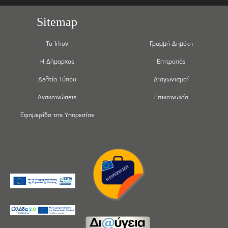
Sitemap
Το Ίλιον
Γραμμή Δημότη
Η Δήμαρχος
Επιτροπές
Δελτία Τύπου
Διαγωνισμοί
Ανακοινώσεις
Επικοινωνία
Εφημερίδα της Υπηρεσίας