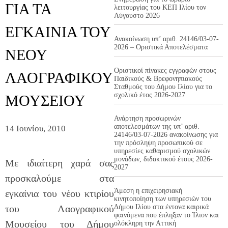
ΓΙΑ ΤΑ
λειτουργίας του ΚΕΠ Ιλίου τον
Αύγουστο 2026
ΕΓΚΑΙΝΙΑ ΤΟΥ
Ανακοίνωση υπ’ αριθ. 24146/03-07-
2026 – Οριστικά Αποτελέσματα
ΝΕΟΥ
Οριστικοί πίνακες εγγραφών στους
ΛΑΟΓΡΑΦΙΚΟΥ
Παιδικούς & Βρεφονηπιακούς
Σταθμούς του Δήμου Ιλίου για το
σχολικό έτος 2026-2027
ΜΟΥΣΕΙΟΥ
Ανάρτηση προσωρινών
αποτελεσμάτων της υπ’ αριθ.
14 Ιουνίου, 2010
24146/03-07-2026 ανακοίνωσης για
την πρόσληψη προσωπικού σε
υπηρεσίες καθαρισμού σχολικών
μονάδων, διδακτικού έτους 2026-
Με ιδιαίτερη χαρά σας
2027
προσκαλούμε στα
Άμεση η επιχειρησιακή
εγκαίνια του νέου κτιρίου
κινητοποίηση των υπηρεσιών του
του Λαογραφικού
Δήμου Ιλίου στα έντονα καιρικά
φαινόμενα που έπληξαν το Ίλιον και
Μουσείου του Δήμου
ολόκληρη την Αττική