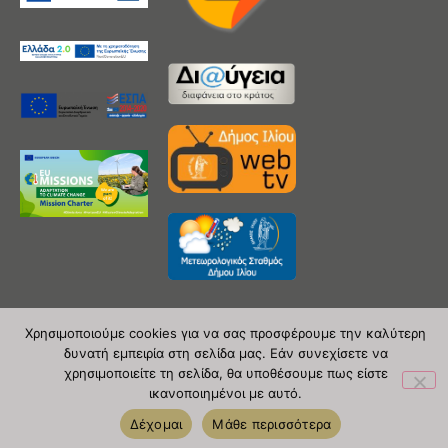
Χρησιμοποιούμε cookies για να σας προσφέρουμε την καλύτερη
δυνατή εμπειρία στη σελίδα μας. Εάν συνεχίσετε να
Copyright 2020 © Δήμος Ιλίου
χρησιμοποιείτε τη σελίδα, θα υποθέσουμε πως είστε
ικανοποιημένοι με αυτό.
| powered by Evolutionprojects
Δέχομαι
Μάθε περισσότερα