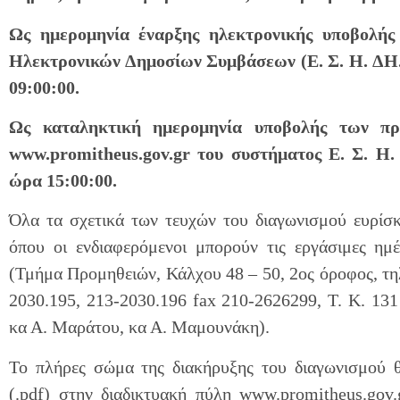
Ως ημερομηνία έναρξης ηλεκτρονικής υποβολή
Ηλεκτρονικών Δημοσίων Συμβάσεων (Ε. Σ. Η. ΔΗ. 
09:00:00.
Ως καταληκτική ημερομηνία υποβολής των π
www.promitheus.gov.gr του συστήματος Ε. Σ. Η. 
ώρα 15:00:00.
Όλα τα σχετικά των τευχών του διαγωνισμού ευρίσκ
όπου οι ενδιαφερόμενοι μπορούν τις εργάσιμες η
(Τμήμα Προμηθειών, Κάλχου 48 – 50, 2ος όροφος, τη
2030.195, 213-2030.196 fax 210-2626299, Τ. Κ. 131
κα Α. Μαράτου, κα Α. Μαμουνάκη).
Το πλήρες σώμα της διακήρυξης του διαγωνισμού 
(.pdf) στην διαδικτυακή πύλη www.promitheus.gov.