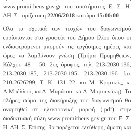
www.promitheus.gov.gr του συστήματος Ε. Σ. Η.
ΔΗ. Σ., ορίζεται η
22/06/2018
και ώρα
15:00:00
.
Όλα τα σχετικά των τευχών του διαγωνισμού
ευρίσκονται στα γραφεία του Δήμου Ιλίου όπου οι
ενδιαφερόμενοι μπορούν τις εργάσιμες ημέρες και
ώρες να λαμβάνουν γνώση (Τμήμα Προμηθειών,
Κάλχου 48 – 50, 2ος όροφος, τηλ. 213-2030.136,
213-2030.185, 213-2030.195, 213-2030.196 fax
210-2626299, Τ. Κ. 131 22, κο Μ. Κρητικός, κ.
Α.Μπέλλου, κα Α. Μαράτου, κα Α. Μαμουνάκη). Το
πλήρες σώμα της διακήρυξης του διαγωνισμού θα
αναρτηθεί σε ηλεκτρονική μορφή (.pdf) στην
διαδικτυακή πύλη www.promitheus.gov.gr του Ε. Σ.
Η. ΔΗ. Σ. Επίσης, θα παρέχεται ελεύθερη, άμεση και