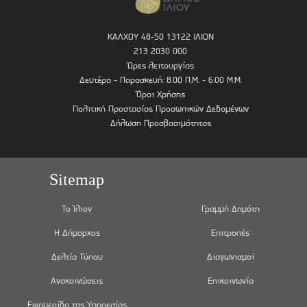
ΚΑΛΧΟΥ 48-50 13122 ΙΛΙΟΝ
213 2030 000
Ώρες λειτουργίας
Δευτέρα - Παρασκευή: 8.00 Π.Μ. - 6.00 Μ.Μ.
Όροι Χρήσης
Πολιτική Προστασίας Προσωπικών Δεδομένων
Δήλωση Προσβασιμότητας
Sitemap
Το Ίλιον
Γραμμή Δημότη
Η Δήμαρχος
Επιτροπές
Δελτία Τύπου
Διαγωνισμοί
Ανακοινώσεις
Επικοινωνία
Εφημερίδα της Υπηρεσίας