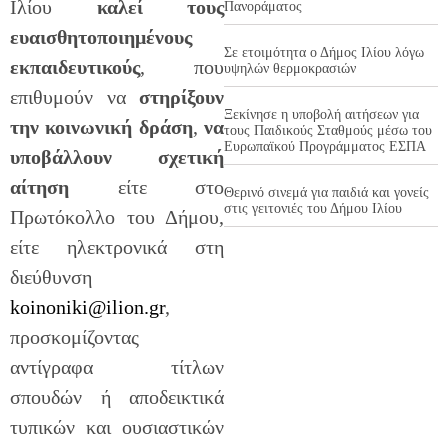
Ιλίου
καλεί τους
Πανοράματος
ευαισθητοποιημένους
Σε ετοιμότητα ο Δήμος Ιλίου λόγω
εκπαιδευτικούς
, που
υψηλών θερμοκρασιών
επιθυμούν να
στηρίξουν
Ξεκίνησε η υποβολή αιτήσεων για
την κοινωνική δράση
,
να
τους Παιδικούς Σταθμούς μέσω του
Ευρωπαϊκού Προγράμματος ΕΣΠΑ
υποβάλλουν σχετική
αίτηση
είτε στο
Θερινό σινεμά για παιδιά και γονείς
στις γειτονιές του Δήμου Ιλίου
Πρωτόκολλο του Δήμου,
είτε ηλεκτρονικά στη
διεύθυνση
koinoniki@ilion.gr
,
προσκομίζοντας
αντίγραφα τίτλων
σπουδών ή αποδεικτικά
τυπικών και ουσιαστικών