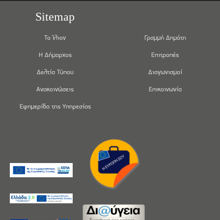
Sitemap
Το Ίλιον
Γραμμή Δημότη
Η Δήμαρχος
Επιτροπές
Δελτία Τύπου
Διαγωνισμοί
Ανακοινώσεις
Επικοινωνία
Εφημερίδα της Υπηρεσίας