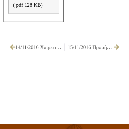
( pdf 128 KB)
14/11/2016 Χαιρετισμός Δημάρχου Ιλίου στην εκδήλωση προς τιμή του Θεόδωρου Αγγελόπουλου
15/11/2016 Προμήθεια Δένδρων- Θάμνων