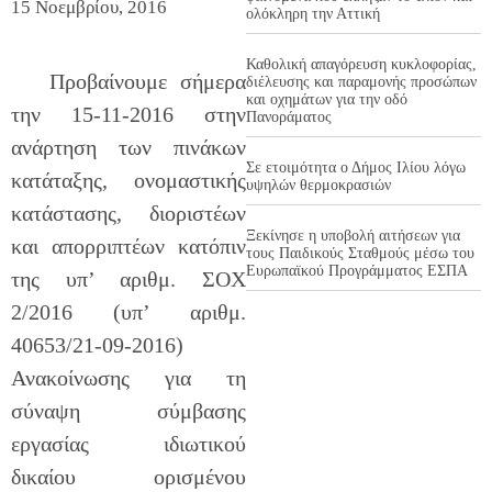
15 Νοεμβρίου, 2016
ολόκληρη την Αττική
Καθολική απαγόρευση κυκλοφορίας,
Προβαίνουμε σήμερα
διέλευσης και παραμονής προσώπων
και οχημάτων για την οδό
την 15-11-2016 στην
Πανοράματος
ανάρτηση των πινάκων
Σε ετοιμότητα ο Δήμος Ιλίου λόγω
κατάταξης, ονομαστικής
υψηλών θερμοκρασιών
κατάστασης, διοριστέων
Ξεκίνησε η υποβολή αιτήσεων για
και απορριπτέων κατόπιν
τους Παιδικούς Σταθμούς μέσω του
Ευρωπαϊκού Προγράμματος ΕΣΠΑ
της υπ’ αριθμ. ΣΟΧ
2/2016 (υπ’ αριθμ.
40653/21-09-2016)
Ανακοίνωσης για τη
σύναψη σύμβασης
εργασίας ιδιωτικού
δικαίου ορισμένου