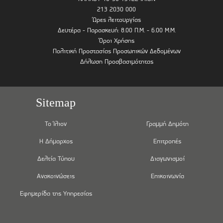
213 2030 000
Ώρες λειτουργίας
Δευτέρα - Παρασκευή: 8.00 Π.Μ. - 6.00 Μ.Μ.
Όροι Χρήσης
Πολιτική Προστασίας Προσωπικών Δεδομένων
Δήλωση Προσβασιμότητας
Sitemap
Το Ίλιον
Γραμμή Δημότη
Η Δήμαρχος
Επιτροπές
Δελτία Τύπου
Διαγωνισμοί
Ανακοινώσεις
Επικοινωνία
Εφημερίδα της Υπηρεσίας