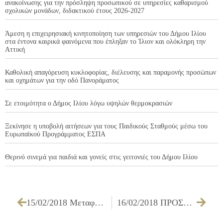
ανακοίνωσης για την πρόσληψη προσωπικού σε υπηρεσίες καθαρισμού
σχολικών μονάδων, διδακτικού έτους 2026-2027
Άμεση η επιχειρησιακή κινητοποίηση των υπηρεσιών του Δήμου Ιλίου
στα έντονα καιρικά φαινόμενα που έπληξαν το Ίλιον και ολόκληρη την
Αττική
Καθολική απαγόρευση κυκλοφορίας, διέλευσης και παραμονής προσώπων
και οχημάτων για την οδό Πανοράματος
Σε ετοιμότητα ο Δήμος Ιλίου λόγω υψηλών θερμοκρασιών
Ξεκίνησε η υποβολή αιτήσεων για τους Παιδικούς Σταθμούς μέσω του
Ευρωπαϊκού Προγράμματος ΕΣΠΑ
Θερινό σινεμά για παιδιά και γονείς στις γειτονιές του Δήμου Ιλίου
15/02/2018 Mεταφορά μελών Κ.Α.Π.Η., αθλούμενων και μελών πολιτιστικών δραστηριοτήτων, έτους 2018
16/02/2018 ΠΡΟΣΚΛΗΣΗ ΤΩΝ ΜΕΛΩΝ ΤΗΣ ΟΙΚΟΝΟΜΙΚΗΣ ΕΠΙΤΡΟΠΗΣ ΓΙΑ ΤΗΝ 22/02/2018