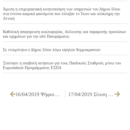
Άμεση η επιχειρησιακή κινητοποίηση των υπηρεσιών του Δήμου Ιλίου
στα έντονα καιρικά φαινόμενα που έπληξαν το Ίλιον και ολόκληρη την
Αττική
Καθολική απαγόρευση κυκλοφορίας, διέλευσης και παραμονής προσώπων
και οχημάτων για την οδό Πανοράματος
Σε ετοιμότητα ο Δήμος Ιλίου λόγω υψηλών θερμοκρασιών
Ξεκίνησε η υποβολή αιτήσεων για τους Παιδικούς Σταθμούς μέσω του
Ευρωπαϊκού Προγράμματος ΕΣΠΑ
16/04/2019 Ψήφισμα Δημοτικού Συμβουλίου Ιλίου σχετικά με την εγκατάσταση σταθμού βάσης κινητής τηλεφωνίας
17/04/2019 Σίτιση μαθητών του Μουσικού Σχολείου Ιλίου, σχολικού έτους 2019-2020