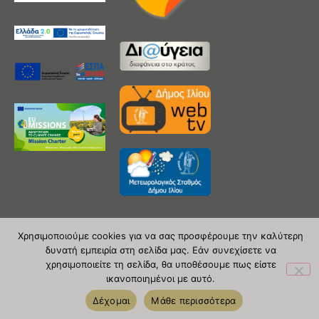
Χρησιμοποιούμε cookies για να σας προσφέρουμε την καλύτερη
δυνατή εμπειρία στη σελίδα μας. Εάν συνεχίσετε να
Copyright 2020 © Δήμος Ιλίου
χρησιμοποιείτε τη σελίδα, θα υποθέσουμε πως είστε
ικανοποιημένοι με αυτό.
| powered by Evolutionprojects
Δέχομαι
Μάθε περισσότερα