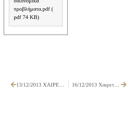
οικονομικά
προβλήματα.pdf (
pdf 74 KB)
13/12/2013 ΧΑΙΡΕΤΙΣΜΟΣ ΔΗΜΑΡΧΟΥ ΙΛΙΟΥ κ. ΝΙΚΟΥ ΖΕΝΕΤΟΥ ΣΤΗΝ ΗΜΕΡΙΔΑ ΜΕ ΘΕΜΑ: «Η ΠΡΟΩΡΗ ΕΓΚΑΤΑΛΕΙΨΗ ΣΧΟΛΕΙΟΥ: ΕΠΙΠΤΩΣΕΙΣ ΚΑΙ ΠΡΟΟΠΤΙΚΕΣ ΕΛΛΗΝΙΚΗ ΚΑΙ ΕΥΡΩΠΑΙΚΗ ΕΜΠΕΙΡΙΑ»
16/12/2013 Χαιρετισμός Δημάρχου NEETs