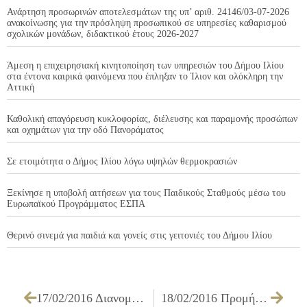
Ανάρτηση προσωρινών αποτελεσμάτων της υπ’ αριθ. 24146/03-07-2026
ανακοίνωσης για την πρόσληψη προσωπικού σε υπηρεσίες καθαρισμού
σχολικών μονάδων, διδακτικού έτους 2026-2027
Άμεση η επιχειρησιακή κινητοποίηση των υπηρεσιών του Δήμου Ιλίου
στα έντονα καιρικά φαινόμενα που έπληξαν το Ίλιον και ολόκληρη την
Αττική
Καθολική απαγόρευση κυκλοφορίας, διέλευσης και παραμονής προσώπων
και οχημάτων για την οδό Πανοράματος
Σε ετοιμότητα ο Δήμος Ιλίου λόγω υψηλών θερμοκρασιών
Ξεκίνησε η υποβολή αιτήσεων για τους Παιδικούς Σταθμούς μέσω του
Ευρωπαϊκού Προγράμματος ΕΣΠΑ
Θερινό σινεμά για παιδιά και γονείς στις γειτονιές του Δήμου Ιλίου
17/02/2016 Διανομή φρούτων στο πλαίσιο του Προγράμματος Επισιτιστικής Βοήθειας (ΤΕΒΑ)
18/02/2016 Προμήθεια υλικών συντήρησης πρασίνου