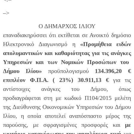
–>
O ΔΗΜΑΡΧΟΣ ΙΛΙΟΥ
επαναδιακηρύσσει ότι εκτίθεται σε Ανοικτό δημόσιο
Ηλεκτρονικό Διαγωνισμό η
«
Προμήθεια ειδών
απολυμαντικών και καθαριότητας για τις ανάγκες
Υπηρεσιών και των Νομικών Προσώπων του
Δήμου Ιλίου
»
προϋπολογισμού
134.396,20
€
επιπλέον Φ.Π.Α. ( 23%) 30.911,13 €
για τις
αντίστοιχες ανάγκες του Δήμου, όπως
προδιαγράφεται στη με κωδικό Π104/2015 μελέτη
της Διεύθυνσης Οικονομικών Υπηρεσιών του Δήμου
Ιλίου, η οποία αποτελεί αναπόσπαστο μέρος της
παρούσης, με σφραγισμένες προσφορές και
με
κριτήριο κατακύρωσης
την χαμηλότερη τιμή
για