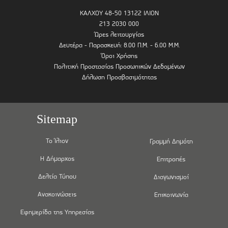
ΚΑΛΧΟΥ 48-50 13122 ΙΛΙΟΝ
213 2030 000
Ώρες λειτουργίας
Δευτέρα - Παρασκευή: 8.00 Π.Μ. - 6.00 Μ.Μ.
Όροι Χρήσης
Πολιτική Προστασίας Προσωπικών Δεδομένων
Δήλωση Προσβασιμότητας
Sitemap
Το Ίλιον
Γραμμή Δημότη
Η Δήμαρχος
Επιτροπές
Δελτία Τύπου
Διαγωνισμοί
Ανακοινώσεις
Επικοινωνία
Εφημερίδα της Υπηρεσίας