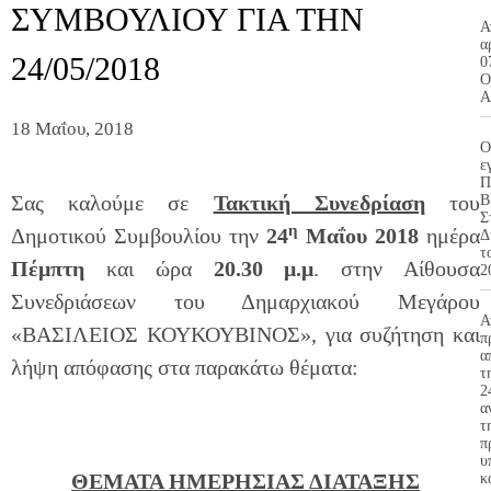
ΣΥΜΒΟΥΛΙΟΥ ΓΙΑ ΤΗΝ
Α
α
24/05/2018
0
Ο
Α
18 Μαΐου, 2018
Ο
ε
Π
Σας καλούμε σε
Τακτική Συνεδρίαση
του
Β
Σ
η
Δημοτικού Συμβουλίου την
24
Μαΐου 2018
ημέρα
Δ
τ
Πέμπτη
και ώρα
20.30 μ.μ
. στην Αίθουσα
2
Συνεδριάσεων του Δημαρχιακού Μεγάρου
Α
«ΒΑΣΙΛΕΙΟΣ ΚΟΥΚΟΥΒΙΝΟΣ», για συζήτηση και
π
α
λήψη απόφασης στα παρακάτω θέματα:
τ
2
α
τ
π
υ
ΘΕΜΑΤΑ ΗΜΕΡΗΣΙΑΣ ΔΙΑΤΑΞΗΣ
κ