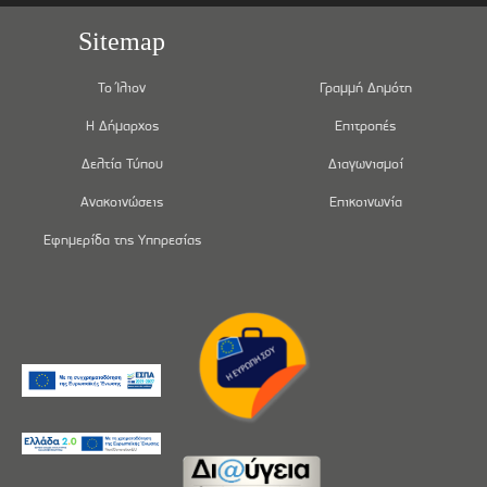
Sitemap
Το Ίλιον
Γραμμή Δημότη
Η Δήμαρχος
Επιτροπές
Δελτία Τύπου
Διαγωνισμοί
Ανακοινώσεις
Επικοινωνία
Εφημερίδα της Υπηρεσίας