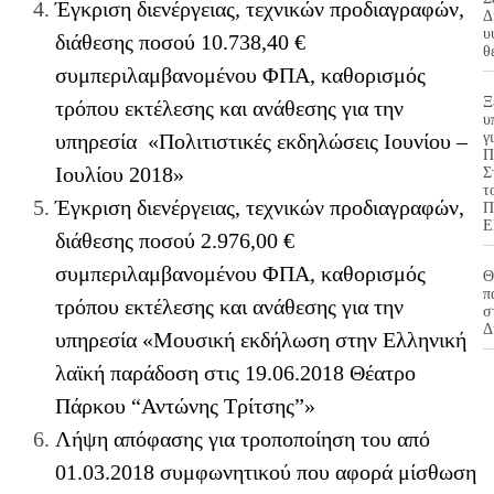
Έγκριση διενέργειας, τεχνικών προδιαγραφών,
Δ
υ
διάθεσης ποσού 10.738,40 €
θ
συμπεριλαμβανομένου ΦΠΑ, καθορισμός
Ξ
τρόπου εκτέλεσης και ανάθεσης για την
υ
υπηρεσία «Πολιτιστικές εκδηλώσεις Ιουνίου –
γ
Π
Ιουλίου 2018»
Σ
τ
Έγκριση διενέργειας, τεχνικών προδιαγραφών,
Π
Ε
διάθεσης ποσού 2.976,00 €
συμπεριλαμβανομένου ΦΠΑ, καθορισμός
Θ
π
τρόπου εκτέλεσης και ανάθεσης για την
σ
Δ
υπηρεσία «Μουσική εκδήλωση στην Ελληνική
λαϊκή παράδοση στις 19.06.2018 Θέατρο
Πάρκου “Αντώνης Τρίτσης”»
Λήψη απόφασης για τροποποίηση του από
01.03.2018 συμφωνητικού που αφορά μίσθωση