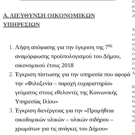
σ
μ
δ
Α. ΔΙΕΥΘΥΝΣΗ ΟΙΚΟΝΟΜΙΚΩΝ
2
ΥΠΗΡΕΣΙΩΝ
Ά
ε
κ
υ
ης
Λήψη απόφασης για την έγκριση της 7
Δ
έ
αναμόρφωσης προϋπολογισμού του Δήμου,
φ
έ
οικονομικού έτους 2018
κ
Έγκριση πίστωσης για την υπηρεσία που αφορά
Α
την «Φιλοξενία – παροχή ευχαριστηρίου
Κ
γεύματος στους εθελοντές της Κοινωνικής
α
κ
Υπηρεσίας Ιλίου»
δ
π
Έγκριση διενέργειας για την «Προμήθεια
π
ο
οικοδομικών υλικών – υλικών σιδήρου –
ο
χρωμάτων για τις ανάγκες του Δήμου»
Σ