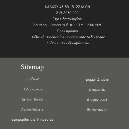
ΚΑΛΧΟΥ 48-50 13122 ΙΛΙΟΝ
213 2030 000
Ώρες λειτουργίας
Δευτέρα - Παρασκευή: 8.00 Π.Μ. - 6.00 Μ.Μ.
Όροι Χρήσης
Πολιτική Προστασίας Προσωπικών Δεδομένων
Δήλωση Προσβασιμότητας
Sitemap
Το Ίλιον
Γραμμή Δημότη
Η Δήμαρχος
Επιτροπές
Δελτία Τύπου
Διαγωνισμοί
Ανακοινώσεις
Επικοινωνία
Εφημερίδα της Υπηρεσίας