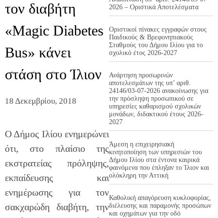
τον διαβήτη
2026 – Οριστικά Αποτελέσματα
«Magic Diabetes
Οριστικοί πίνακες εγγραφών στους
Παιδικούς & Βρεφονηπιακούς
Σταθμούς του Δήμου Ιλίου για το
Bus» κάνει
σχολικό έτος 2026-2027
στάση στο Ίλιον
Ανάρτηση προσωρινών
αποτελεσμάτων της υπ’ αριθ.
24146/03-07-2026 ανακοίνωσης για
την πρόσληψη προσωπικού σε
18 Δεκεμβρίου, 2018
υπηρεσίες καθαρισμού σχολικών
μονάδων, διδακτικού έτους 2026-
2027
Ο Δήμος Ιλίου ενημερώνει
Άμεση η επιχειρησιακή
ότι, στο πλαίσιο της
κινητοποίηση των υπηρεσιών του
Δήμου Ιλίου στα έντονα καιρικά
εκστρατείας πρόληψης,
φαινόμενα που έπληξαν το Ίλιον και
ολόκληρη την Αττική
εκπαίδευσης και
ενημέρωσης για τον
Καθολική απαγόρευση κυκλοφορίας,
σακχαρώδη διαβήτη, την
διέλευσης και παραμονής προσώπων
και οχημάτων για την οδό