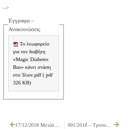
–>
Έγγραφα –
Ανακοινώσεις
Το λεωφορείο
για τον διαβήτη
«Magic Diabetes
Bus» κάνει στάση
στο Ίλιον.pdf ( pdf
326 KB)
17/12/2018 Μετάλλιο Αξίας και Διάκρισης στον Δήμαρχο Ιλίου Νίκο Ζενέτο εκ μέρους του Προέδρου της Παλαιστίνης Μαχμούντ Αμπάς
001/2018 – Τροποποίηση της υπ’ αριθμ. 339/2017 Α.Δ.Σ. που αφορά την έγκριση των (διορθωμένων) τευχών δημοπράτησης της μελέτης ΤΟΠΟΓΡΑΦΙΚΕΣ – ΚΤΗΜΑΤΟΛΟΓΙΚΕΣ ΑΠΟΤΥΠΩΣΕΙΣ ΚΛΙΜΑΚΑΣ 1:200 ΓΙΑ ΣΥΝΤΑΞΗ ΠΡΑΞΕΩΝ ΑΝΑΛΟΓΙΣΜΟΥ ΣΕ ΔΙΑΦΟΡΑ ΣΗΜΕΙΑ ΤΟΥ ΔΗΜΟΥ