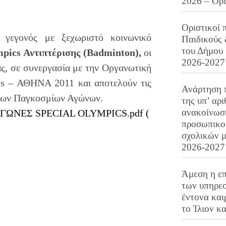
2026 – Ορ
Οριστικοί 
γεγονός με ξεχωριστό κοινωνικό
Παιδικούς
του Δήμου 
pics
Αντιπτέρισης (
Badminton
),
οι
2026-2027
άς, σε συνεργασία με την Οργανωτική
s – ΑΘΗΝΑ 2011 και αποτελούν τις
Ανάρτηση 
 των Παγκοσμίων Αγώνων.
της υπ’ αρ
ανακοίνωσ
ΩΝΕΣ SPECIAL OLYMPICS.pdf (
προσωπικού
σχολικών μ
2026-2027
Άμεση η επ
των υπηρεσ
έντονα και
το Ίλιον κ