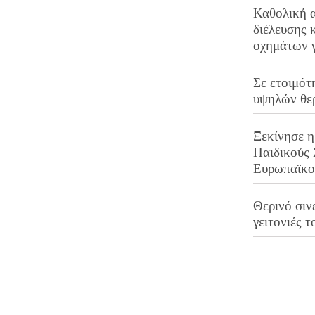
Καθολική 
διέλευσης 
οχημάτων 
Σε ετοιμότ
υψηλών θε
Ξεκίνησε η
Παιδικούς
Ευρωπαϊκ
Θερινό σινε
γειτονιές τ