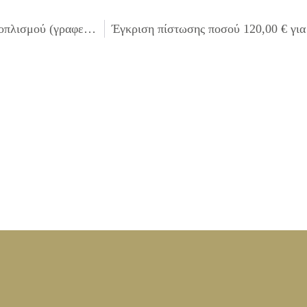
Έγκριση πίστωσης για τη συμπληρωματική προμήθεια εξοπλισμού (γραφείων – ερμαρίων – καθισμάτων κλπ) για την κάλυψη αναγκών προσωπικού στις Υπηρεσίες του Δήμου