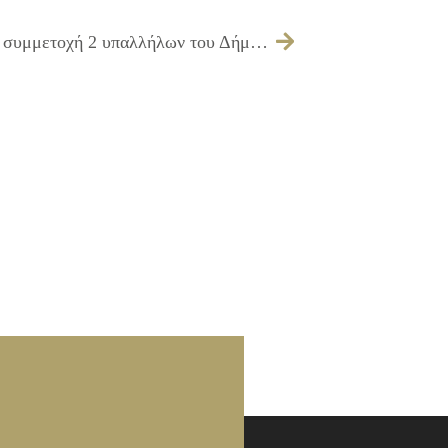
Έγκριση πίστωσης ποσού 120,00 € για συμμετοχή 2 υπαλλήλων του Δήμου σε Επιστημονικό Θεματικό Συνέδριο με θέμα: ΚΟΙΝΩΝΙΚΟ ΚΡΑΤΟΣ, ΚΟΙΝΩΝΙΚΗ ΕΡΓΑΣΙΑ ΣΤΟ ΠΕΡΙΦΕΡΕΙΑΚΟ ΚΑΙ ΤΟΠΙΚΟ ΔΙΚΤΥΟ ΥΠΗΡΕΣΙΩΝ ΚΟΙΝΩΝΙΚΗΣ ΦΡΟΝΤΙΔΑΣ»