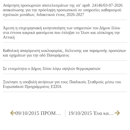
Ανάρτηση προσωρινών αποτελεσμάτων της υπ’ αριθ. 24146/03-07-2026
ανακοίνωσης για την πρόσληψη προσωπικού σε υπηρεσίες καθαρισμού
σχολικών μονάδων, διδακτικού έτους 2026-2027
Άμεση η επιχειρησιακή κινητοποίηση των υπηρεσιών του Δήμου Ιλίου
στα έντονα καιρικά φαινόμενα που έπληξαν το Ίλιον και ολόκληρη την
Αττική
Καθολική απαγόρευση κυκλοφορίας, διέλευσης και παραμονής προσώπων
και οχημάτων για την οδό Πανοράματος
Σε ετοιμότητα ο Δήμος Ιλίου λόγω υψηλών θερμοκρασιών
Ξεκίνησε η υποβολή αιτήσεων για τους Παιδικούς Σταθμούς μέσω του
Ευρωπαϊκού Προγράμματος ΕΣΠΑ
09/10/2015 ΠΡΟΜΗΘΕΙΑ ΕΞΟΠΛΙΣΜΟΥ ΓΙΑ ΤΗΝ ΛΕΙΤΟΥΡΓΙΑ ΤΟΥ ΠΑΙΔΙΚΟΥ ΣΤΑΘΜΟΥ ΣΤΟ Ο.Τ 6 – Γ΄ ΔΙΑΓΩΝΙΣΜΟΣ
19/10/2015 Ένα καινοτόμο πρόγραμμα στα σχολεία του Δήμου Ιλίου «Πρόληψη και Προαγωγή Υγείας Σχολικού Πληθυσμού»