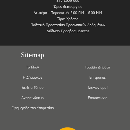
213 2030 000
Ώρες λειτουργίας
Δευτέρα - Παρασκευή: 8.00 Π.Μ. - 6.00 Μ.Μ.
Όροι Χρήσης
Πολιτική Προστασίας Προσωπικών Δεδομένων
Δήλωση Προσβασιμότητας
Sitemap
Το Ίλιον
Γραμμή Δημότη
Η Δήμαρχος
Επιτροπές
Δελτία Τύπου
Διαγωνισμοί
Ανακοινώσεις
Επικοινωνία
Εφημερίδα της Υπηρεσίας