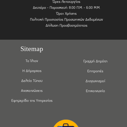
Ώρες λειτουργίας
Δευτέρα - Παρασκευή: 8.00 Π.Μ. - 6.00 Μ.Μ.
Όροι Χρήσης
Πολιτική Προστασίας Προσωπικών Δεδομένων
Δήλωση Προσβασιμότητας
Sitemap
Το Ίλιον
Γραμμή Δημότη
Η Δήμαρχος
Επιτροπές
Δελτία Τύπου
Διαγωνισμοί
Ανακοινώσεις
Επικοινωνία
Εφημερίδα της Υπηρεσίας