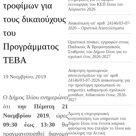
τροφίμων για
λειτουργίας του ΚΕΠ Ιλίου τον
Αύγουστο 2026
τους δικαιούχους
Ανακοίνωση υπ’ αριθ. 24146/03-07-
2026 – Οριστικά Αποτελέσματα
του
Οριστικοί πίνακες εγγραφών στους
Προγράμματος
Παιδικούς & Βρεφονηπιακούς
Σταθμούς του Δήμου Ιλίου για το
σχολικό έτος 2026-2027
ΤΕΒΑ
Ανάρτηση προσωρινών
αποτελεσμάτων της υπ’ αριθ.
19 Νοεμβρίου, 2019
24146/03-07-2026 ανακοίνωσης για
την πρόσληψη προσωπικού σε
υπηρεσίες καθαρισμού σχολικών
μονάδων, διδακτικού έτους 2026-
Ο Δήμος Ιλίου ενημερώνει
2027
ότι
την Πέμπτη 21
Άμεση η επιχειρησιακή
Νοεμβρίου 2019
, ώρες
κινητοποίηση των υπηρεσιών του
09:30 έως 13:30
θα
Δήμου Ιλίου στα έντονα καιρικά
φαινόμενα που έπληξαν το Ίλιον και
πραγματοποιηθεί διανομή
ολόκληρη την Αττική