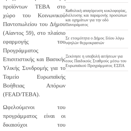
προϊόντων ΤΕΒΑ στο
Καθολική απαγόρευση κυκλοφορίας,
χώρο του Κοινωνικού
διέλευσης και παραμονής προσώπων
και οχημάτων για την οδό
Παντοπωλείου του Δήμου
Πανοράματος
(Αίαντος 59), στο πλαίσιο
Σε ετοιμότητα ο Δήμος Ιλίου λόγω
εφαρμογής του
υψηλών θερμοκρασιών
Προγράμματος
Ξεκίνησε η υποβολή αιτήσεων για
Επισιτιστικής και Βασικής
τους Παιδικούς Σταθμούς μέσω του
Ευρωπαϊκού Προγράμματος ΕΣΠΑ
Υλικής Συνδρομής για το
Ταμείο Ευρωπαϊκής
Βοήθειας Απόρων
(FEAD/TEBA).
Ωφελούμενοι του
προγράμματος είναι οι
δικαιούχοι του