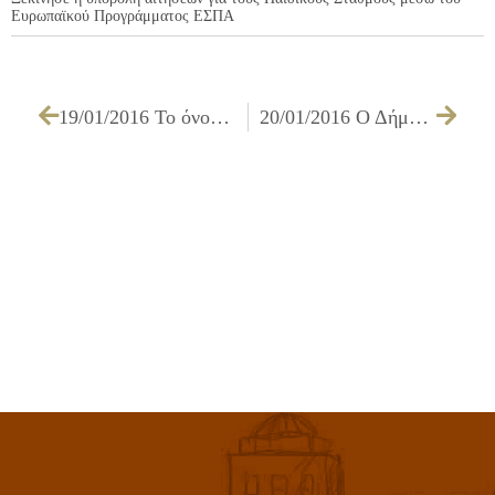
Ευρωπαϊκού Προγράμματος ΕΣΠΑ
19/01/2016 Το όνομα «Άννα Συνοδινού» πήρε το επιβλητικό θέατρο στο κτίριο της Βιοφιάλ με απόφαση του Δημοτικού Συμβουλίου Ιλίου
20/01/2016 Ο Δήμος Ιλίου σε ετοιμότητα λόγω χαμηλών θερμοκρασιών (20/01-21/01)