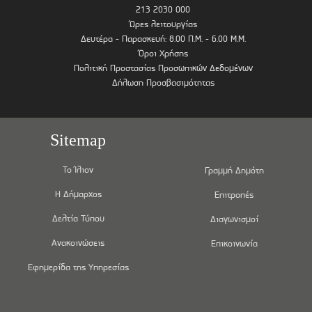
213 2030 000
Ώρες λειτουργίας
Δευτέρα - Παρασκευή: 8.00 Π.Μ. - 6.00 Μ.Μ.
Όροι Χρήσης
Πολιτική Προστασίας Προσωπικών Δεδομένων
Δήλωση Προσβασιμότητας
Sitemap
Το Ίλιον
Γραμμή Δημότη
Η Δήμαρχος
Επιτροπές
Δελτία Τύπου
Διαγωνισμοί
Ανακοινώσεις
Επικοινωνία
Εφημερίδα της Υπηρεσίας