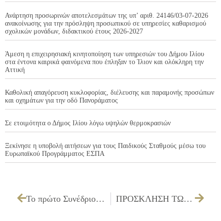
Ανάρτηση προσωρινών αποτελεσμάτων της υπ’ αριθ. 24146/03-07-2026
ανακοίνωσης για την πρόσληψη προσωπικού σε υπηρεσίες καθαρισμού
σχολικών μονάδων, διδακτικού έτους 2026-2027
Άμεση η επιχειρησιακή κινητοποίηση των υπηρεσιών του Δήμου Ιλίου
στα έντονα καιρικά φαινόμενα που έπληξαν το Ίλιον και ολόκληρη την
Αττική
Καθολική απαγόρευση κυκλοφορίας, διέλευσης και παραμονής προσώπων
και οχημάτων για την οδό Πανοράματος
Σε ετοιμότητα ο Δήμος Ιλίου λόγω υψηλών θερμοκρασιών
Ξεκίνησε η υποβολή αιτήσεων για τους Παιδικούς Σταθμούς μέσω του
Ευρωπαϊκού Προγράμματος ΕΣΠΑ
Το πρώτο Συνέδριο Γυναικών Δημάρχων διοργάνωσε ο Δήμος Ιλίου στην έναρξη του εορτάσμου των 100 ετών του
ΠΡΟΣΚΛΗΣΗ ΤΩΝ ΜΕΛΩΝ ΤΗΣ ΔΗΜΟΤΙΚΗΣ ΕΠΙΤΡΟΠΗΣ ΓΙΑ ΤΗΝ 18/03/2025