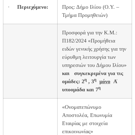
·
Περιεχόμενο:
Προς: Δήμο Ιλίου (Ο.Υ. –
Τμήμα Προμηθειών)
Προσφορά για την Κ.Μ.:
Π182/2024 «Προμήθεια
ειδών γενικής χρήσης για την
εύρυθμη λειτουργία των
υπηρεσιών του Δήμου Ιλίου»
και συγκεκριμένα για τις
η
η
ομάδες: 2
, 3
μόνο
Α̍
η
υποομάδα και 7
«Ονοματεπώνυμο
Αποστολέα, Επωνυμία
Εταιρίας με στοιχεία
επικοινωνίας»