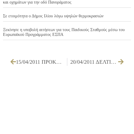
και οχημάτων για την οδό Πανοράματος
Σε ετοιμότητα ο Δήμος Ιλίου λόγω υψηλών θερμοκρασιών
Ξεκίνησε η υποβολή αιτήσεων για τους Παιδικούς Σταθμούς μέσω του
Ευρωπαϊκού Προγράμματος ΕΣΠΑ
15/04/2011 ΠΡΟΚΗΡΥΞΗ ΠΡΟΣΛΗΨΗΣ ΜΕ ΜΙΣΘΩΣΗ ΕΡΓΟΥ
20/04/2011 ΔΕΛΤΙΟ ΤΥΠΟΥ ΜΕ ΘΕΜΑ ΤΗΝ ΕΚΔΗΛΩΣΗ ΤΟΥ 6ου ΚΑΠΗ ΓΙΑ “ΤΟ ΧΑΜΟΓΕΛΟ ΤΟΥ ΠΑΙΔΙΟΥ”