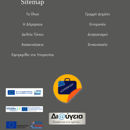
Sitemap
Το Ίλιον
Γραμμή Δημότη
Η Δήμαρχος
Επιτροπές
Δελτία Τύπου
Διαγωνισμοί
Ανακοινώσεις
Επικοινωνία
Εφημερίδα της Υπηρεσίας