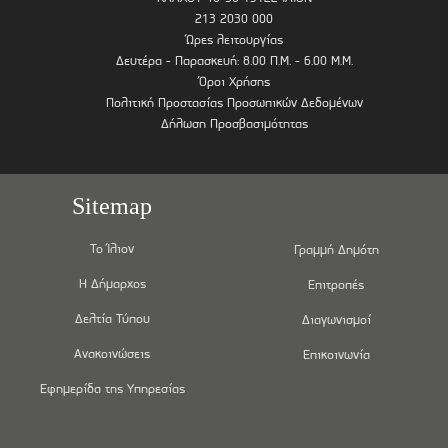
213 2030 000
Ώρες λειτουργίας
Δευτέρα - Παρασκευή: 8.00 Π.Μ. - 6.00 Μ.Μ.
Όροι Χρήσης
Πολιτική Προστασίας Προσωπικών Δεδομένων
Δήλωση Προσβασιμότητας
Sitemap
Το Ίλιον
Γραμμή Δημότη
Η Δήμαρχος
Επιτροπές
Δελτία Τύπου
Διαγωνισμοί
Ανακοινώσεις
Επικοινωνία
Εφημερίδα της Υπηρεσίας