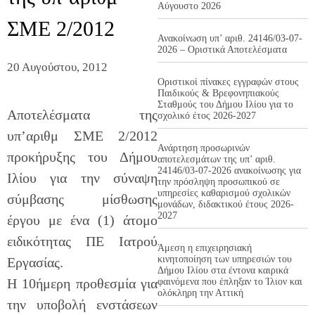
Αύγουστο 2026
ΣΜΕ 2/2012
Ανακοίνωση υπ’ αριθ. 24146/03-07-
2026 – Οριστικά Αποτελέσματα
20 Αυγούστου, 2012
Οριστικοί πίνακες εγγραφών στους
Παιδικούς & Βρεφονηπιακούς
Σταθμούς του Δήμου Ιλίου για το
Αποτελέσματα της
σχολικό έτος 2026-2027
υπ’αριθμ ΣΜΕ 2/2012
Ανάρτηση προσωρινών
προκήρυξης του Δήμου
αποτελεσμάτων της υπ’ αριθ.
24146/03-07-2026 ανακοίνωσης για
Ιλίου για την σύναψη
την πρόσληψη προσωπικού σε
υπηρεσίες καθαρισμού σχολικών
σύμβασης μίσθωσης
μονάδων, διδακτικού έτους 2026-
2027
έργου με ένα (1) άτομο
ειδικότητας ΠΕ Ιατρού
Άμεση η επιχειρησιακή
κινητοποίηση των υπηρεσιών του
Εργασίας.
Δήμου Ιλίου στα έντονα καιρικά
Η 10ήμερη προθεσμία για
φαινόμενα που έπληξαν το Ίλιον και
ολόκληρη την Αττική
την υποβολή ενστάσεων