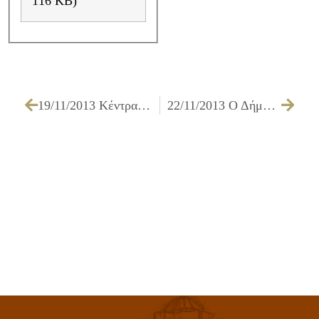
116 KB)
19/11/2013 Κέντρα Διά Βίου Μάθησης Δήμου Ιλίου
22/11/2013 Ο Δήμος Ιλίου σε συνεργασία με το 11ο Γυμνάσιο Ιλίου και το Σύλλογο Αρκάδων Ιλίου φιλοξένησε αντιπροσωπεία από την Περιφερειακή Διεύθυνση Εκπαίδευσης της Απουλίας (Κάτω Ιταλία)