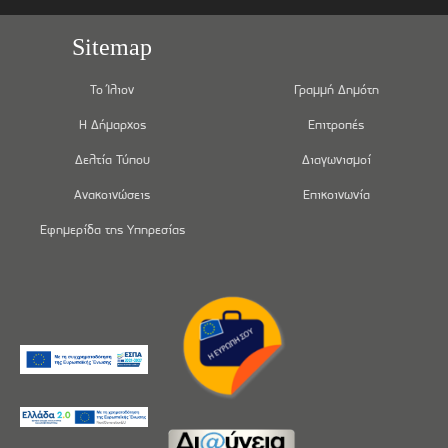
Sitemap
Το Ίλιον
Γραμμή Δημότη
Η Δήμαρχος
Επιτροπές
Δελτία Τύπου
Διαγωνισμοί
Ανακοινώσεις
Επικοινωνία
Εφημερίδα της Υπηρεσίας