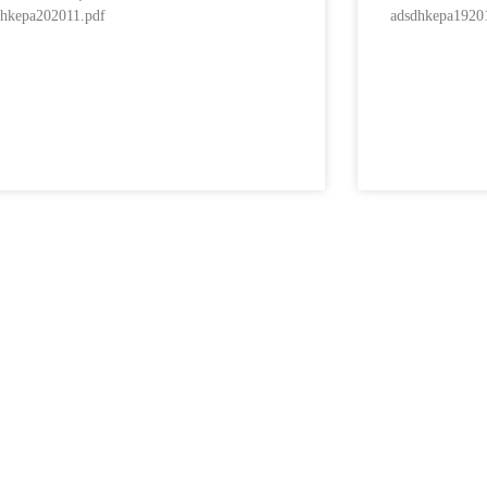
dhkepa202011.pdf
adsdhkepa1920