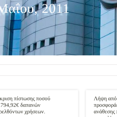
Μαΐου, 2011
κριση πίστωσης ποσού
Λήψη απόφ
.794,92€ δαπανών
προσφοράς
ρελθόντων χρήσεων.
ανάθεσης 