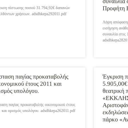
συναυλία 
Προφήτη 
ριση πίστωσης ποσού 31.794,92€ δαπανών
ελθόντων χρήσεων. adsdhkepa292011.pdf
Λήψη απόφασης
εισήγηση ανάθ
συναυλία στις 
adsdhkepa2820
σταση παγίας προκαταβολής
Έγκριση π
κονομικού έτους 2011 και
5.905,00€
ισμός υπολόγου.
θεατρική 
«ΕΚΚΛΗΣ
Αριστοφάν
ταση παγίας προκαταβολής οικονομικού έτους
1 και ορισμός υπολόγου. adsdhkepa262011.pdf
εκδηλώσεω
πάρκο «Αν