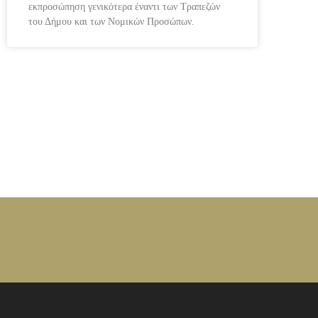
εκπροσώπηση γενικότερα έναντι των Τραπεζών
του Δήμου και των Νομικών Προσώπων.