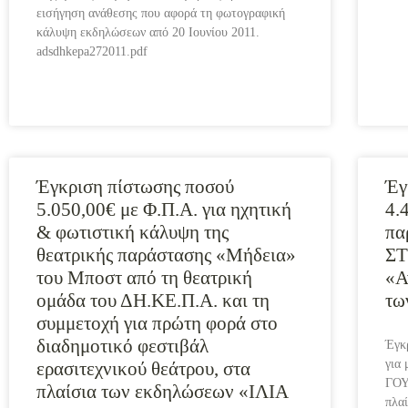
εισήγηση ανάθεσης που αφορά τη φωτογραφική
κάλυψη εκδηλώσεων από 20 Ιουνίου 2011.
adsdhkepa272011.pdf
Έγκριση πίστωσης ποσού
Έγ
5.050,00€ με Φ.Π.Α. για ηχητική
4.
& φωτιστική κάλυψη της
πα
θεατρικής παράστασης «Μήδεια»
ΣΤ
του Μποστ από τη θεατρική
«Α
ομάδα του ΔΗ.ΚΕ.Π.Α. και τη
τω
συμμετοχή για πρώτη φορά στο
διαδημοτικό φεστιβάλ
Έγκ
για
ερασιτεχνικού θεάτρου, στα
ΓΟΥ
πλαίσια των εκδηλώσεων «ΙΛΙΑ
πλα