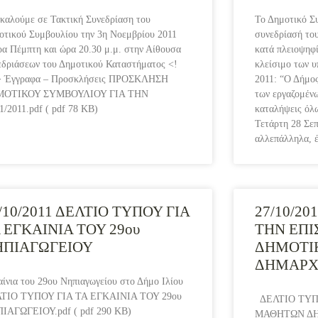
 καλούμε σε Τακτική Συνεδρίαση του
Το Δημοτικό Σ
οτικού Συμβουλίου την 3η Νοεμβρίου 2011
συνεδρίασή του
ρα Πέμπτη και ώρα 20.30 μ.μ. στην Αίθουσα
κατά πλειοψηφί
εδριάσεων του Δημοτικού Καταστήματος <!
κλείσιμο των υ
 Έγγραφα – Προσκλήσεις ΠΡΟΣΚΛΗΣΗ
2011: “Ο Δήμος
ΜΟΤΙΚΟΥ ΣΥΜΒΟΥΛΙΟΥ ΓΙΑ ΤΗΝ
των εργαζομένω
1/2011.pdf ( pdf 78 KB)
καταλήψεις όλ
Τετάρτη 28 Σεπ
αλλεπάλληλα, 
/10/2011 ΔΕΛΤΙΟ ΤΥΠΟΥ ΓΙΑ
27/10/20
 ΕΓΚΑΙΝΙΑ ΤΟΥ 29ου
ΤΗΝ ΕΠ
ΗΠΙΑΓΩΓΕΙΟΥ
ΔΗΜΟΤΙ
ΔΗΜΑΡΧΕ
αίνια του 29ου Νηπιαγωγείου στο Δήμο Ιλίου
ΤΙΟ ΤΥΠΟΥ ΓΙΑ ΤΑ ΕΓΚΑΙΝΙΑ ΤΟΥ 29ου
ΔΕΛΤΙΟ ΤΥΠ
ΙΑΓΩΓΕΙΟΥ.pdf ( pdf 290 KB)
ΜΑΘΗΤΩΝ ΔΗ