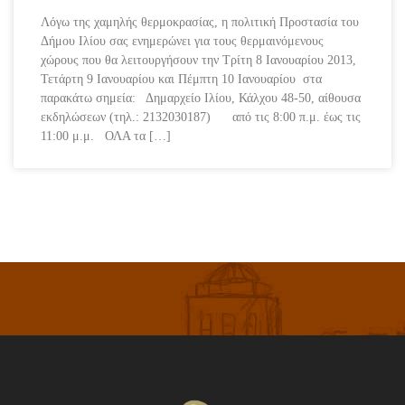
Λόγω της χαμηλής θερμοκρασίας, η πολιτική Προστασία του
Δήμου Ιλίου σας ενημερώνει για τους θερμαινόμενους
χώρους που θα λειτουργήσουν την Τρίτη 8 Ιανουαρίου 2013,
Τετάρτη 9 Ιανουαρίου και Πέμπτη 10 Ιανουαρίου στα
παρακάτω σημεία: Δημαρχείο Ιλίου, Κάλχου 48-50, αίθουσα
εκδηλώσεων (τηλ.: 2132030187) από τις 8:00 π.μ. έως τις
11:00 μ.μ. ΟΛΑ τα […]