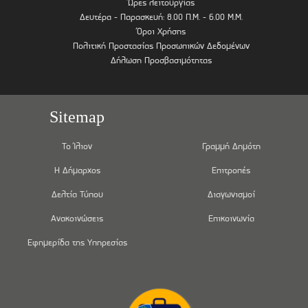
Ώρες λειτουργίας
Δευτέρα - Παρασκευή: 8.00 Π.Μ. - 6.00 Μ.Μ.
Όροι Χρήσης
Πολιτική Προστασίας Προσωπικών Δεδομένων
Δήλωση Προσβασιμότητας
Sitemap
Το Ίλιον
Γραμμή Δημότη
Η Δήμαρχος
Επιτροπές
Δελτία Τύπου
Διαγωνισμοί
Ανακοινώσεις
Επικοινωνία
Εφημερίδα της Υπηρεσίας