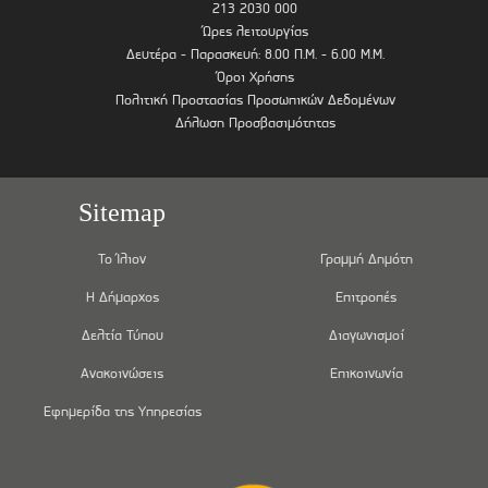
213 2030 000
Ώρες λειτουργίας
Δευτέρα - Παρασκευή: 8.00 Π.Μ. - 6.00 Μ.Μ.
Όροι Χρήσης
Πολιτική Προστασίας Προσωπικών Δεδομένων
Δήλωση Προσβασιμότητας
Sitemap
Το Ίλιον
Γραμμή Δημότη
Η Δήμαρχος
Επιτροπές
Δελτία Τύπου
Διαγωνισμοί
Ανακοινώσεις
Επικοινωνία
Εφημερίδα της Υπηρεσίας