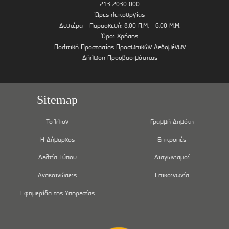
213 2030 000
Ώρες λειτουργίας
Δευτέρα - Παρασκευή: 8.00 Π.Μ. - 6.00 Μ.Μ.
Όροι Χρήσης
Πολιτική Προστασίας Προσωπικών Δεδομένων
Δήλωση Προσβασιμότητας
Sitemap
Το Ίλιον
Γραμμή Δημότη
Η Δήμαρχος
Επιτροπές
Δελτία Τύπου
Διαγωνισμοί
Ανακοινώσεις
Επικοινωνία
Εφημερίδα της Υπηρεσίας