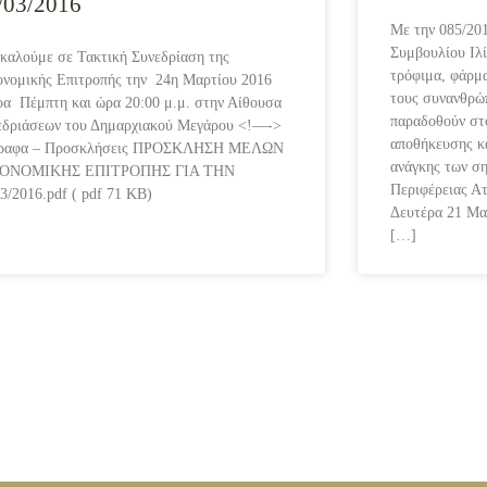
/03/2016
Με την 085/20
Συμβουλίου Ιλί
 καλούμε σε Τακτική Συνεδρίαση της
τρόφιμα, φάρμα
ονομικής Επιτροπής την 24η Μαρτίου 2016
τους συνανθρώ
ρα Πέμπτη και ώρα 20:00 μ.μ. στην Αίθουσα
παραδοθούν στο
εδριάσεων του Δημαρχιακού Μεγάρου <!—->
αποθήκευσης κ
ραφα – Προσκλήσεις ΠΡΟΣΚΛΗΣΗ ΜΕΛΩΝ
ανάγκης των σ
ΚΟΝΟΜΙΚΗΣ ΕΠΙΤΡΟΠΗΣ ΓΙΑ ΤΗΝ
Περιφέρειας Ατ
3/2016.pdf ( pdf 71 KB)
Δευτέρα 21 Μα
[…]