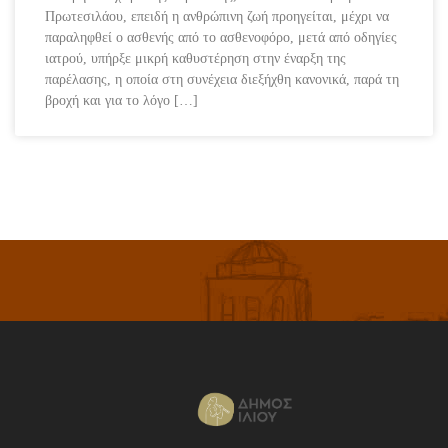
Πρωτεσιλάου, επειδή η ανθρώπινη ζωή προηγείται, μέχρι να
παραληφθεί ο ασθενής από το ασθενοφόρο, μετά από οδηγίες
ιατρού, υπήρξε μικρή καθυστέρηση στην έναρξη της
παρέλασης, η οποία στη συνέχεια διεξήχθη κανονικά, παρά τη
βροχή και για το λόγο […]