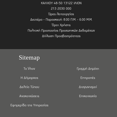
ΚΑΛΧΟΥ 48-50 13122 ΙΛΙΟΝ
213 2030 000
Ώρες λειτουργίας
Δευτέρα - Παρασκευή: 8.00 Π.Μ. - 6.00 Μ.Μ.
Όροι Χρήσης
Πολιτική Προστασίας Προσωπικών Δεδομένων
Δήλωση Προσβασιμότητας
Sitemap
Το Ίλιον
Γραμμή Δημότη
Η Δήμαρχος
Επιτροπές
Δελτία Τύπου
Διαγωνισμοί
Ανακοινώσεις
Επικοινωνία
Εφημερίδα της Υπηρεσίας