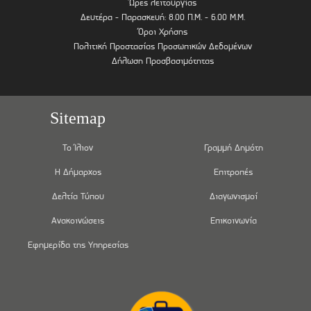
Ώρες λειτουργίας
Δευτέρα - Παρασκευή: 8.00 Π.Μ. - 6.00 Μ.Μ.
Όροι Χρήσης
Πολιτική Προστασίας Προσωπικών Δεδομένων
Δήλωση Προσβασιμότητας
Sitemap
Το Ίλιον
Γραμμή Δημότη
Η Δήμαρχος
Επιτροπές
Δελτία Τύπου
Διαγωνισμοί
Ανακοινώσεις
Επικοινωνία
Εφημερίδα της Υπηρεσίας