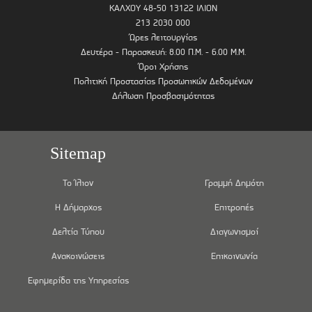
ΚΑΛΧΟΥ 48-50 13122 ΙΛΙΟΝ
213 2030 000
Ώρες λειτουργίας
Δευτέρα - Παρασκευή: 8.00 Π.Μ. - 6.00 Μ.Μ.
Όροι Χρήσης
Πολιτική Προστασίας Προσωπικών Δεδομένων
Δήλωση Προσβασιμότητας
Sitemap
Το Ίλιον
Γραμμή Δημότη
Η Δήμαρχος
Επιτροπές
Δελτία Τύπου
Διαγωνισμοί
Ανακοινώσεις
Επικοινωνία
Εφημερίδα της Υπηρεσίας