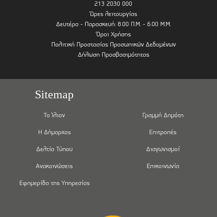
213 2030 000
Ώρες λειτουργίας
Δευτέρα - Παρασκευή: 8.00 Π.Μ. - 6.00 Μ.Μ.
Όροι Χρήσης
Πολιτική Προστασίας Προσωπικών Δεδομένων
Δήλωση Προσβασιμότητας
Sitemap
Το Ίλιον
Γραμμή Δημότη
Η Δήμαρχος
Επιτροπές
Δελτία Τύπου
Διαγωνισμοί
Ανακοινώσεις
Επικοινωνία
Εφημερίδα της Υπηρεσίας