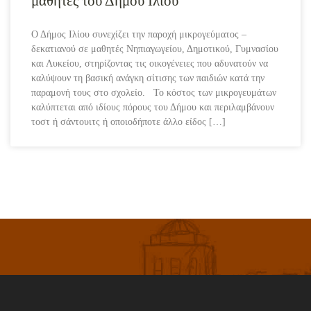
μαθητές του Δήμου Ιλίου
Ο Δήμος Ιλίου συνεχίζει την παροχή μικρογεύματος –
δεκατιανού σε μαθητές Νηπιαγωγείου, Δημοτικού, Γυμνασίου
και Λυκείου, στηρίζοντας τις οικογένειες που αδυνατούν να
καλύψουν τη βασική ανάγκη σίτισης των παιδιών κατά την
παραμονή τους στο σχολείο. Το κόστος των μικρογευμάτων
καλύπτεται από ιδίους πόρους του Δήμου και περιλαμβάνουν
τοστ ή σάντουιτς ή οποιοδήποτε άλλο είδος […]