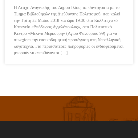
Η Λέσχη Ανάγνωσης του Δήμου Ιλίου, σε συνεργασία με το
Τμήμα Βιβλιοθηκών της Διεύθυνσης Πολιτισμού, σας καλεί
την Τρίτη 22 Μαΐου 2018 και ώρα 19:30 στο Καλλιτεχνικό
Καφενείο «Θεόδωρος Αγγελόπουλος», στο Πολιτιστικό
Κέντρο «Μελίνα Μερκούρη» (Αγίου Φανουρίου 99) για να
συνεχίσει την εποικοδομητική προσέγγιση στη Νεοελληνική
λογοτεχνία. Για περισσότερες πληροφορίες οι ενδιαφερόμενοι
μπορούν να απευθύνονται […]